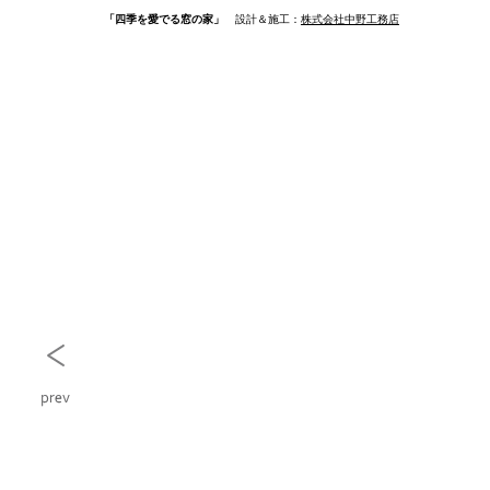
「四季を愛でる窓の家」
設計＆施工：
株式会社中野工務店