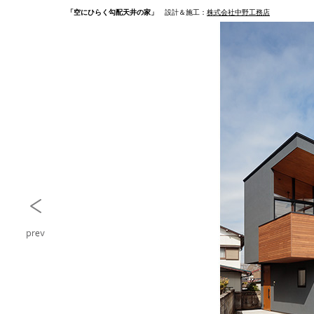
「空にひらく勾配天井の家」
設計＆施工：
株式会社中野工務店