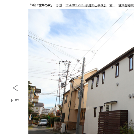
「S邸 2世帯の家」
設計：
NL&DESIGN一級建築士事務所
施工：
株式会社中