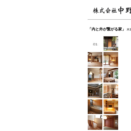
「内と外が繋がる家」
木