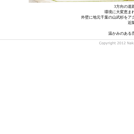
3方向の道
環境に大変恵ま
外壁に地元千葉の山武杉をア
近
温かみのある