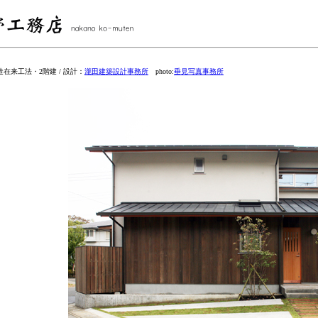
造在来工法・2階建 / 設計：
瀧田建築設計事務所
photo:
垂見写真事務所