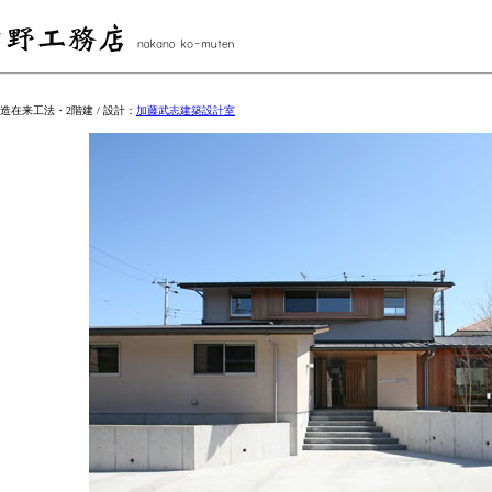
造在来工法・2階建 / 設計：
加藤武志建築設計室