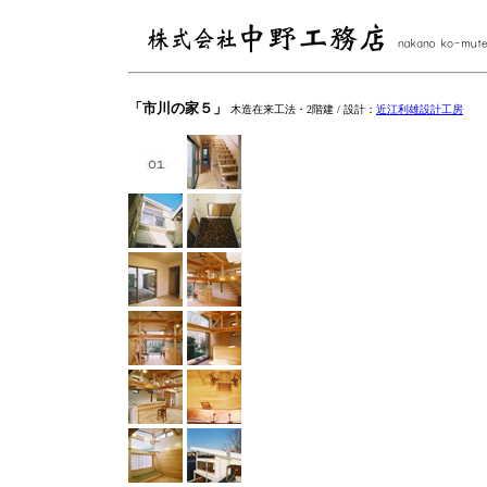
「市川の家５」
木造在来工法・2階建 / 設計：
近江利雄設計工房